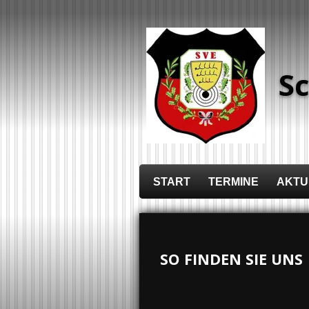
Zum
Hauptinhalt
springen
S
START
TERMINE
AKTU
SO FINDEN SIE UNS